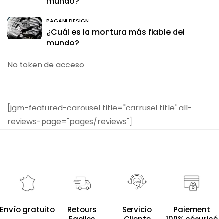
mundo?
PAGANI DESIGN
¿Cuál es la montura más fiable del
mundo?
No token de acceso
[jgm-featured-carousel title="carrusel title" all-
reviews-page="pages/reviews"]
Servicio
Envío gratuito
Retours
Paiement
Cliente
Faciles
100% sécurisé