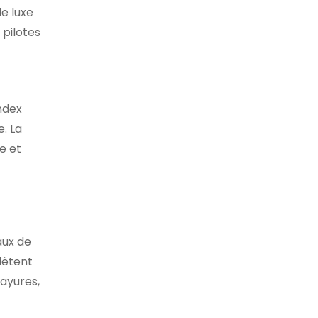
e luxe
 pilotes
index
e. La
e et
aux de
flètent
rayures,