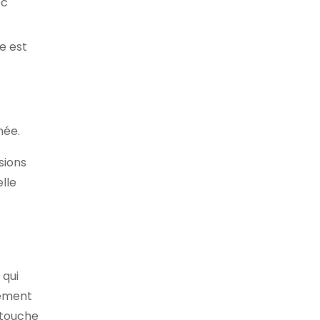
ec
e est
née.
sions
lle
 qui
sement
e touche