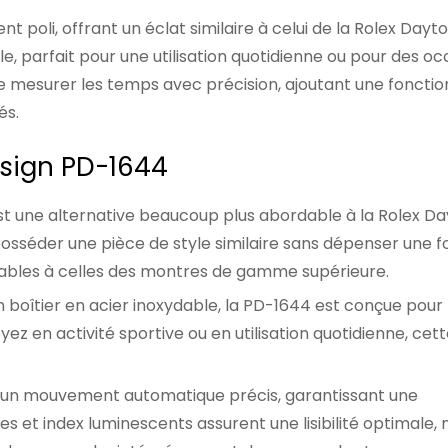
t poli, offrant un éclat similaire à celui de la Rolex Dayto
, parfait pour une utilisation quotidienne ou pour des oc
 mesurer les temps avec précision, ajoutant une fonctio
és.
esign PD-1644
st une alternative beaucoup plus abordable à la Rolex Da
séder une pièce de style similaire sans dépenser une f
parables à celles des montres de gamme supérieure.
n boîtier en acier inoxydable, la PD-1644 est conçue pour 
oyez en activité sportive ou en utilisation quotidienne, cet
d’un mouvement automatique précis, garantissant une
les et index luminescents assurent une lisibilité optimale