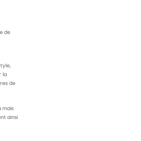
ée de
tyle,
 la
tres de
a mais
nt ainsi