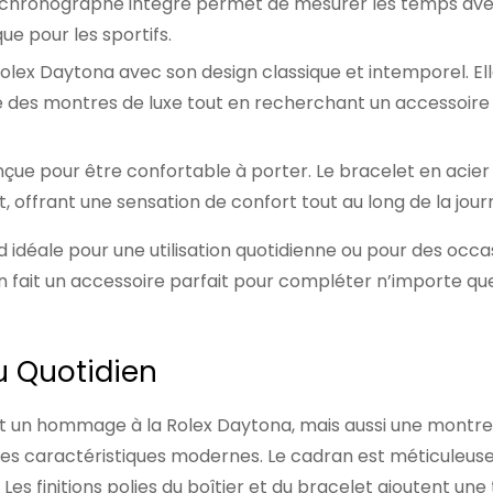
 Le chronographe intégré permet de mesurer les temps av
ue pour les sportifs.
Rolex Daytona avec son design classique et intemporel. Ell
ue des montres de luxe tout en recherchant un accessoire
çue pour être confortable à porter. Le bracelet en acier
, offrant une sensation de confort tout au long de la jour
 idéale pour une utilisation quotidienne ou pour des occa
en fait un accessoire parfait pour compléter n’importe que
u Quotidien
t un hommage à la Rolex Daytona, mais aussi une montre
des caractéristiques modernes. Le cadran est méticuleu
 Les finitions polies du boîtier et du bracelet ajoutent un