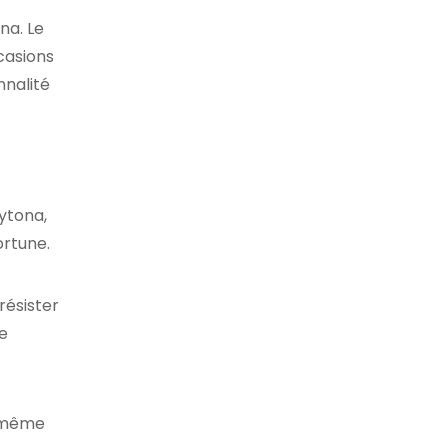
na. Le
casions
nnalité
ytona,
ortune.
résister
te
, même