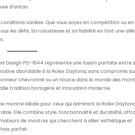
luxe d’antan.
conditions variées. Que vous soyez en compétition ou en
us les défis. Sa robustesse et sa fiabilité en font une alli
s.
ni Design PD-1644 représente une fusion parfaite entre s
lternative abordable à la Rolex Daytona, sans compromis sur
ectionneur chevronné ou un novice dans le monde des mon
allie tradition horlogère et innovation moderne.
une montre idéale pour ceux qui admirent la Rolex Dayton
le. Elle combine style, fonctionnalité et durabilité, offra
amateurs de montres qui cherchent à allier esthétique et
oix parfait.