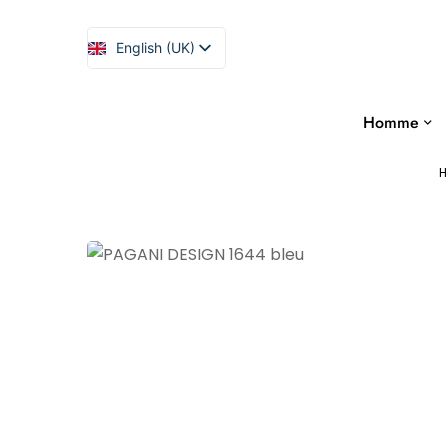
English (UK)
Español
Homme
H