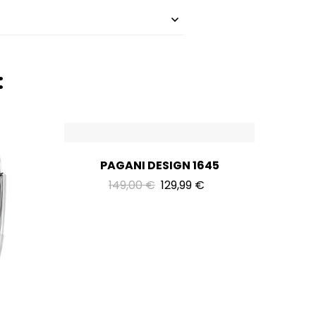
:
PAGANI DESIGN 1645
149,00
€
129,99
€