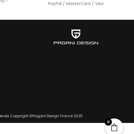
5j/7
PayPal / MasterCard / Visa
éservés Copyright ©Pagani Design France 2025
0