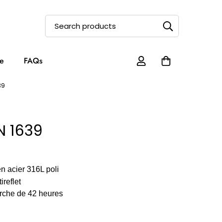
e
FAQs
39
N 1639
n acier 316L poli
ireflet
rche de 42 heures