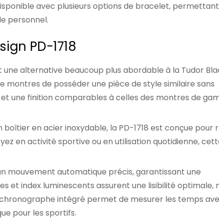
isponible avec plusieurs options de bracelet, permettan
le personnel.
esign PD-1718
st une alternative beaucoup plus abordable à la Tudor Bl
montres de posséder une pièce de style similaire sans
té et une finition comparables à celles des montres de g
 boîtier en acier inoxydable, la PD-1718 est conçue pour r
oyez en activité sportive ou en utilisation quotidienne, cet
’un mouvement automatique précis, garantissant une
les et index luminescents assurent une lisibilité optimale
 Le chronographe intégré permet de mesurer les temps av
ue pour les sportifs.