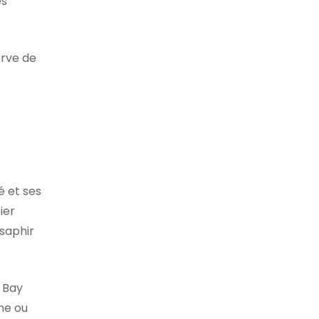
es
erve de
é et ses
ier
 saphir
k Bay
ne ou