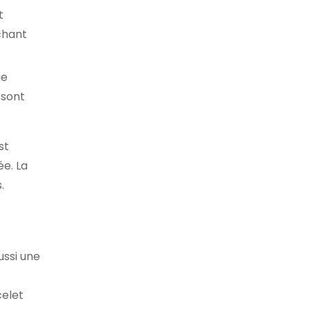
t
chant
ue
 sont
st
ée. La
.
ussi une
celet