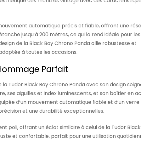
’esthétique des montres vintage avec des caractéristiqu
ouvement automatique précis et fiable, offrant une rés
anche jusqu’à 200 mètres, ce qui la rend idéale pour les
 design de la Black Bay Chrono Panda allie robustesse et
adaptée à toutes les occasions.
 Hommage Parfait
e la Tudor Black Bay Chrono Panda avec son design soign
, ses aiguilles et index luminescents, et son boîtier en ac
. Équipée d’un mouvement automatique fiable et d’un verre
précision et une durabilité exceptionnelles.
t poli, offrant un éclat similaire à celui de la Tudor Blac
te et confortable, parfait pour une utilisation quotidien