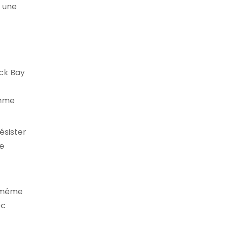
t une
ack Bay
amme
ésister
te
, même
ec