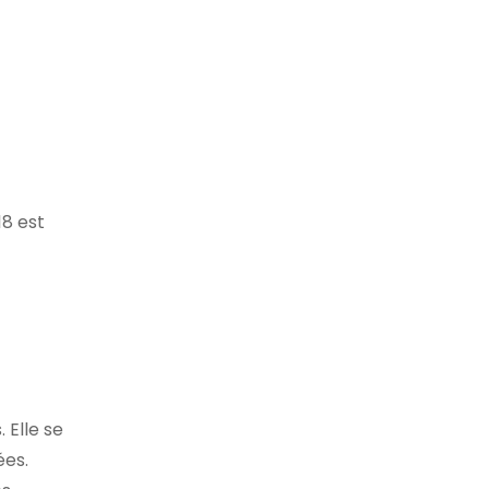
18 est
Elle se
ées.