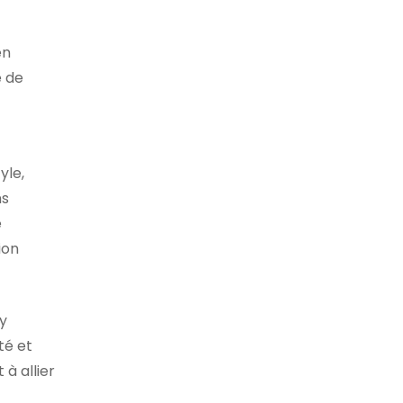
en
e de
yle,
ns
e
ion
ay
té et
à allier