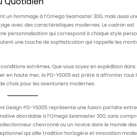
u Quotidien
ent un hommage à l’Omega Seamaster 300, mais aussi un
tage avec des caractéristiques modernes. Le cadran est
i une personnalisation qui correspond à chaque style perso
ajoutent une touche de sophistication qui rappelle les mon
conditions extrêmes. Que vous soyez en expédition dans
r en haute mer, la PD-YS005 est prête à affronter tous le
e de choix pour les aventuriers modernes.
ni Design PD-YS005 représente une fusion parfaite entre 
alternative abordable à l’Omega Seamaster 300, sans comp
n collectionneur chevronné ou un novice dans le monde des
ptionnel qui allie tradition horlogère et innovation mode