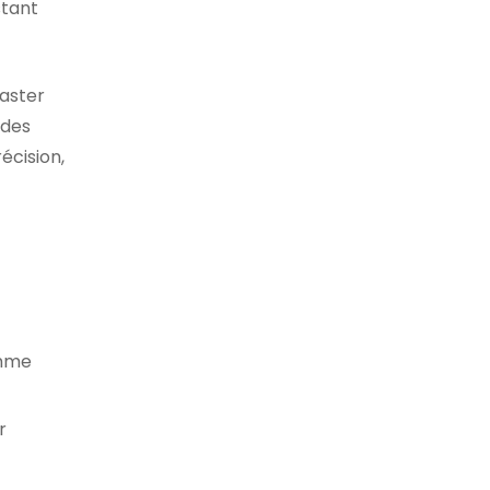
stant
master
 des
écision,
amme
r