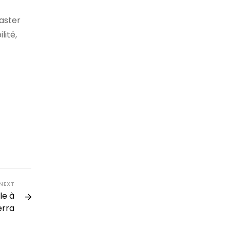
aster
lité,
NEXT
le à
erra