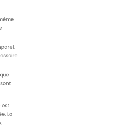
, même
e
porel.
cessoire
ique
 sont
 est
ée. La
.