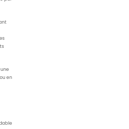
ant
les
ts
 une
 ou en
ydable