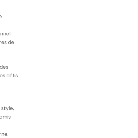
e
nnel.
tres de
 des
s défis.
style,
romis
rne.