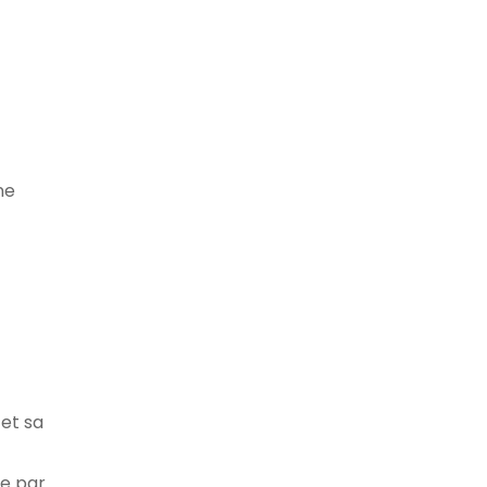
ne
et sa
ue par