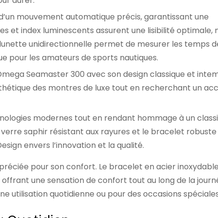
ur durer.
 d’un mouvement automatique précis, garantissant une
les et index luminescents assurent une lisibilité optimale
a lunette unidirectionnelle permet de mesurer les temps d
ue pour les amateurs de sports nautiques.
l’Omega Seamaster 300 avec son design classique et intem
esthétique des montres de luxe tout en recherchant un ac
hnologies modernes tout en rendant hommage à un class
erre saphir résistant aux rayures et le bracelet robuste
ign envers l’innovation et la qualité.
éciée pour son confort. Le bracelet en acier inoxydable
offrant une sensation de confort tout au long de la journ
une utilisation quotidienne ou pour des occasions spéciales